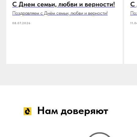
С Днем семьи, любви и верности!
С
Поздравляем с Днём семьи, любви и верности!
По
08.07.2026
11.
Нам доверяют