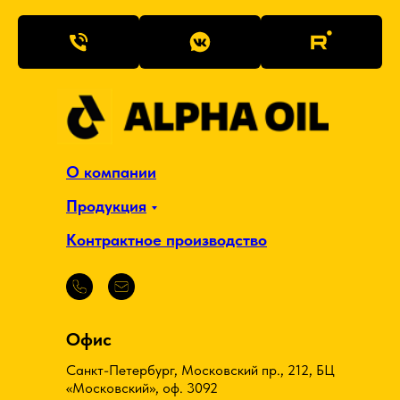
Контрактное производство
Офис
Санкт-Петербург, Московский пр., 212, БЦ
«Московский», оф. 3092
ООО «ПТК Завод имени Шаумяна»
info@alpha-oil.ru
+7 (812) 209-39-89
Производство
192177, Санкт-Петербург, 3-ий Рыбацкий
проезд, дом 3, литер Р
Секретарь
info@zao-zish.ru
+7 (812) 245-18-87