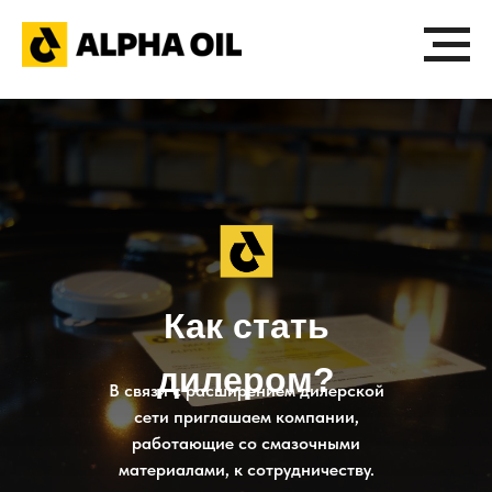
Как стать
дилером?
В связи с расширением дилерской
сети приглашаем компании,
работающие со смазочными
материалами, к сотрудничеству.