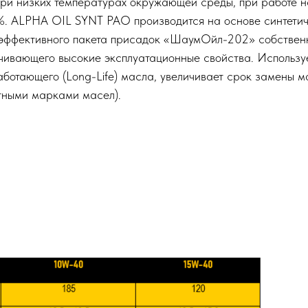
при низких температурах окружающей среды, при работе 
%. ALPHA OIL SYNT PAO производится на основе синтетич
эффективного пакета присадок «ШаумОйл-202» собствен
чивающего высокие эксплуатационные свойства. Используе
аботающего (Long-Life) масла, увеличивает срок замены м
тными марками масел).