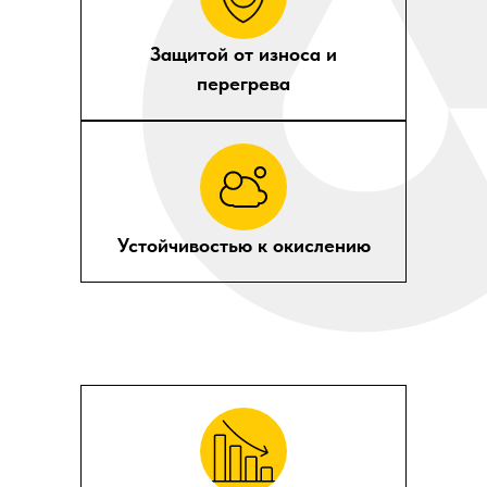
Как выбрать
Защитой от износа и
масло для
перегрева
винтового
компрессора
Устойчивостью к окислению